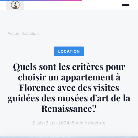
Accueil
›
Location
LOCATION
Quels sont les critères pour
choisir un appartement à
Florence avec des visites
guidées des musées d'art de la
Renaissance?
Eliott
•
3 juin 2024
•
5 min de lecture