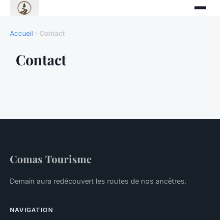
Accueil
›
Contact
Contact
Comas Tourisme
Demain aura redécouvert les routes de nos ancêtres.
NAVIGATION