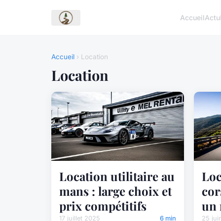
Accueil
Actu
Accueil
› Location
Location
Location utilitaire au
Loc
mans : large choix et
cor
prix compétitifs
un 
17 juillet 2025
6 min
25 jui