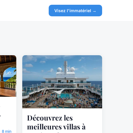
Visez l'immatériel →
e
-
Découvrez les
meilleures villas à
8 min