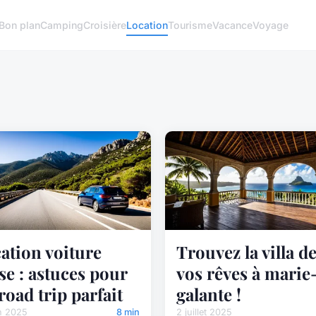
Bon plan
Camping
Croisière
Location
Tourisme
Vacance
Voyage
ation voiture
Trouvez la villa d
se : astuces pour
vos rêves à marie
road trip parfait
galante !
n 2025
8 min
2 juillet 2025