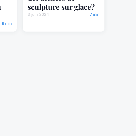
u
sculpture sur glace?
3 juin 2024
7 min
6 min