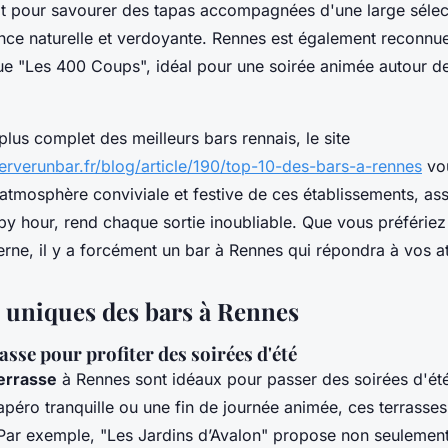
ait pour savourer des tapas accompagnées d'une large sélec
ce naturelle et verdoyante. Rennes est également reconnu
ue "Les 400 Coups", idéal pour une soirée animée autour de
lus complet des meilleurs bars rennais, le site
erverunbar.fr/blog/article/190/top-10-des-bars-a-rennes
vou
 L'atmosphère conviviale et festive de ces établissements, as
y hour, rend chaque sortie inoubliable. Que vous préfériez
rne, il y a forcément un bar à Rennes qui répondra à vos at
uniques des bars à Rennes
asse pour profiter des soirées d'été
errasse
à Rennes sont idéaux pour passer des soirées d'ét
apéro tranquille ou une fin de journée animée, ces terrasses
 Par exemple, "Les Jardins d’Avalon" propose non seuleme