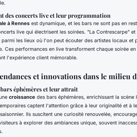
le.
t des concerts live et leur programmation
ale à Rennes
est dynamique, et les bars ne sont pas en res
certs live qui électrisent les soirées. "La Contrescarpe" e
 parmi les lieux où l'on peut écouter des artistes locaux et 
e. Ces performances en live transforment chaque soirée en 
ant l'expérience client mémorable.
tendances et innovations dans le milieu d
bars éphémères et leur attrait
 une
croissance
des bars éphémères, enrichissant la scène 
emporaires captent l'attention grâce à leur originalité et à l
aisonnier. Ils suscitent une curiosité renouvelée, encourage
 visiteurs à explorer des ambiances unique, souvent inacces
s.