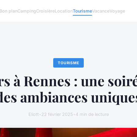
Bon plan
Camping
Croisière
Location
Tourisme
Vacance
Voyage
TOURISME
rs à Rennes : une soir
des ambiances unique
Eliott
•
22 février 2025
•
4 min de lecture