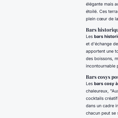
élégante mais au
étoilé. Ces terr
plein cœur de la 
Bars historiqu
Les
bars histo
et d'échange de
apportent une to
des boissons, ma
incontournable p
Bars cosys po
Les
bars cosy 
chaleureux, "Aux
cocktails créati
dans un cadre in
chacun peut se s