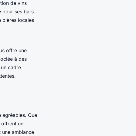
tion de vins
e pour ses bars
 bières locales
s offre une
sociée à des
 un cadre
tentes.
é agréables. Que
 offrent un
nt une ambiance