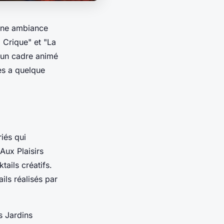
 une ambiance
 Crique" et "La
z un cadre animé
es a quelque
iés qui
Aux Plaisirs
ails créatifs.
ils réalisés par
s Jardins