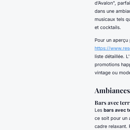
d’Avalon", parf
dans une ambian
musicaux tels q
et cocktails.
Pour un aperçu p
https://www.res
liste détaillée.
promotions happ
vintage ou mode
Ambiances 
Bars avec terr
Les
bars avec t
ce soit pour un 
cadre relaxant.