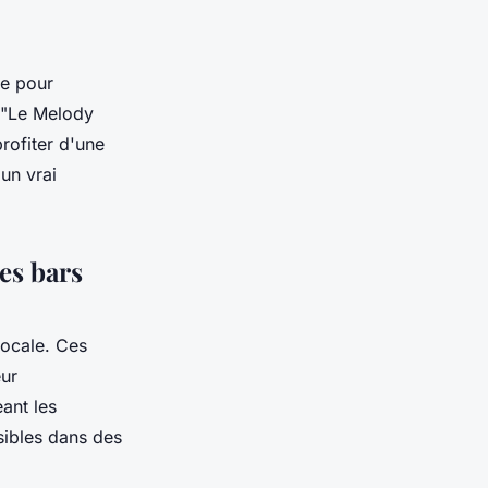
te pour
t "Le Melody
profiter d'une
un vrai
es bars
locale. Ces
eur
ant les
sibles dans des