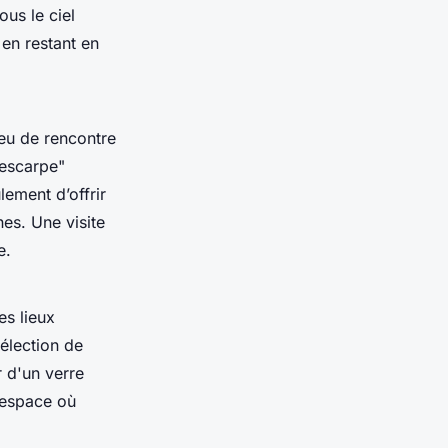
us le ciel
 en restant en
ieu de rencontre
rescarpe"
lement d’offrir
nes. Une visite
e.
es lieux
élection de
r d'un verre
 espace où