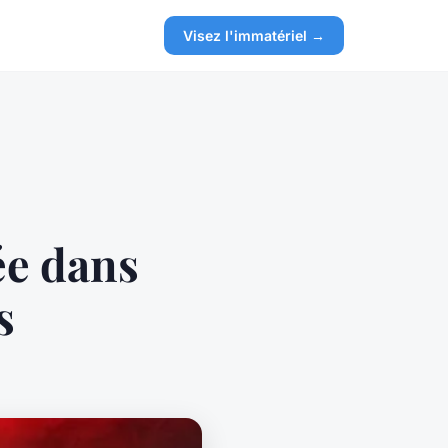
Visez l'immatériel →
ée dans
s