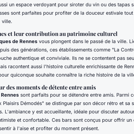
ssi un espace verdoyant pour siroter du vin ou des tapas so
asses sont parfaites pour profiter de la douceur estivale tout
ville.
es et leur contribution au patrimoine culturel
riques de Rennes
vous plongent dans le passé de la ville. L
puis des générations, ces établissements comme "La Cont
uche authentique et conviviale. Ils ne se contentent pas seu
is racontent aussi l'histoire culturelle enrichissante de Ren
our quiconque souhaite connaître la riche histoire de la vill
ur des moments de détente entre amis
à Rennes
sont parfaits pour se détendre entre amis. Parmi c
 Plaisirs Démodés" se distingue par son décor rétro et sa s
fs. L'ambiance y est accueillante, idéale pour discuter autou
timiste et confortable. Ces bars sont conçus pour offrir un
entir à l'aise et profiter du moment présent.