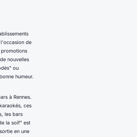
tablissements
 l'occasion de
s promotions
de nouvelles
odés" ou
 bonne humeur.
bars à Rennes.
 karaokés, ces
, les bars
de la soif" est
sortie en une